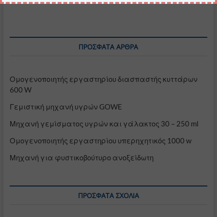
ΠΡΌΣΦΑΤΑ ΆΡΘΡΑ
Ομογενοποιητής εργαστηρίου διασπαστής κυττάρων
600 W
Γεμιστική μηχανή υγρών GOWE
Μηχανή γεμίσματος υγρών και γάλακτος 30 – 250 ml
Ομογενοποιητής εργαστηρίου υπερηχητικός 1000 w
Μηχανή για φυστικοβούτυρο ανοξείδωτη
ΠΡΌΣΦΑΤΑ ΣΧΌΛΙΑ