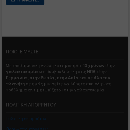
ΠΟΙΟΙ ΕΙΜΑΣΤΕ
Με επιστημονική γνώση και εμπειρία
40 χρόνων
στην
γαλακτοκομία
και συμβουλευτική στις
ΗΠΑ
, στην
Γερμανία , στην Ρωσία , στην Ασία και σε όλο τον
πλανήτη
σε εμάς μπορείτε να λύσετε οποιοδήποτε
πρόβλημα αντιμετωπίζεται στην γαλακτοκομία
ΠΟΛΙΤΙΚΗ ΑΠΟΡΡΗΤΟΥ
Πολιτική απορρήτου
Όροι & προϋποθέσεις