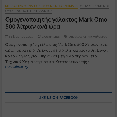
ΜΕΤΑΧΕΙΡΙΣΜΈΝΑ ΤΥΡΟΚΟΜΙΚΆ ΜΗΧΑΝΉΜΑΤΑ
ΜΕΤΑΧΕΙΡΙΣΜΈΝΟΙ
ΟΜΟΓΕΝΟΠΟΙΗΤΈΣ ΓΆΛΑΚΤΟΣ
Ομογενοποιητής γάλακτος Mark Omo
500 λίτρων ανά ώρα
31 Μαρτίου 2019
2 Comments
ομογενοποιητής γάλακτος
Ομογενοποιητής γάλακτος Mark Omo 500 λίτρων ανά
ωρα , μεταχειρισμένος , σε άριστη κατάσταση. Είναι
κατάλληλος για μικρά και μεγάλα τυροκομεία.
Τεχνικά Χαρακτηριστικά Κατασκευαστής :…
Ομογενοποιητής
Περισσότερα
γάλακτος
Mark
Omo
500
λίτρων
ανά
LIKE US ON FACEBOOK
ώρα