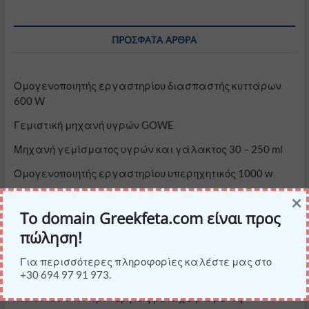
ΠΡΌΣΦΑΤΑ ΆΡΘΡΑ
Ομογενοποιητής εργαστηρίου διασπαστής κυττάρων
600 W
Γεμιστική μηχανή υγρών GOWE
Μηχανή γεμίσματος υγρών και γάλακτος 30 – 250 ml
Ομογενοποιητής εργαστηρίου υπερηχητικός 1000 w
×
Μηχανή για φυστικοβούτυρο ανοξείδωτη
Το domain Greekfeta.com είναι προς
πώληση!
ΠΡΌΣΦΑΤΑ ΣΧΌΛΙΑ
Για περισσότερες πληροφορίες καλέστε μας στο
+30 694 97 91 973.
kostasb30
στο
Ατμολέβητας μεταχειρισμένος