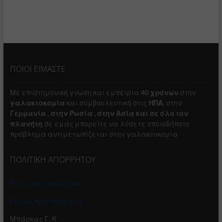
ΠΟΙΟΙ ΕΙΜΑΣΤΕ
Με επιστημονική γνώση και εμπειρία
40 χρόνων
στην
γαλακτοκομία
και συμβουλευτική στις
ΗΠΑ
, στην
Γερμανία , στην Ρωσία , στην Ασία και σε όλο τον
πλανήτη
σε εμάς μπορείτε να λύσετε οποιοδήποτε
πρόβλημα αντιμετωπίζεται στην γαλακτοκομία
ΠΟΛΙΤΙΚΗ ΑΠΟΡΡΗΤΟΥ
Πολιτική απορρήτου
Όροι & προϋποθέσεις
Μπάρκας Γ. Κ