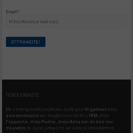
Email*:
ΠΟΙΟΙ ΕΙΜΑΣΤΕ
Με επιστημονική γνώση και εμπειρία
40 χρόνων
στην
γαλακτοκομία
και συμβουλευτική στις
ΗΠΑ
, στην
Γερμανία , στην Ρωσία , στην Ασία και σε όλο τον
πλανήτη
σε εμάς μπορείτε να λύσετε οποιοδήποτε