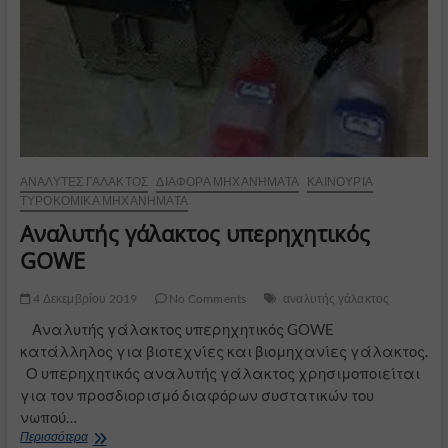
ΑΝΑΛΥΤΈΣ ΓΆΛΑΚΤΟΣ
ΔΙΆΦΟΡΑ ΜΗΧΑΝΉΜΑΤΑ
ΚΑΙΝΟΎΡΙΑ
ΤΥΡΟΚΟΜΙΚΆ ΜΗΧΑΝΉΜΑΤΑ
Αναλυτής γάλακτος υπερηχητικός
GOWE
4 Δεκεμβρίου 2019
No Comments
αναλυτής γάλακτος
Αναλυτής γάλακτος υπερηχητικός GOWE
κατάλληλος για βιοτεχνίες και βιομηχανίες γάλακτος.
Ο υπερηχητικός αναλυτής γάλακτος χρησιμοποιείται
για τον προσδιορισμό διαφόρων συστατικών του
νωπού…
Αναλυτής
Περισσότερα