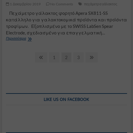
1 Δεκεμβρίου 2019
No Comments
πεχάμετρα γάλακτος
Πεχάμετρο γάλακτος φορητό Apera SX811-SS
κατάλληλο για γαλακτοκομικά προϊόντα και προϊόντα
τροφίμων. Εξοπλισμένο με το SWISS LabSen Spear
Electrode, σχεδιασμένο για επαγγελματική…
Πεχάμετρο
Περισσότερα
γάλακτος
Apera
Σελιδοποίηση
SX811-
Previous
Page
Page
Page
Next
1
2
3
SS
page
page
άρθρων
LIKE US ON FACEBOOK