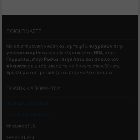
ΠΟΙΟΙ ΕΙΜΑΣΤΕ
Με επιστημονική γνώση και εμπειρία
40 χρόνων
στην
γαλακτοκομία
και συμβουλευτική στις
ΗΠΑ
, στην
Γερμανία , στην Ρωσία , στην Ασία και σε όλο τον
πλανήτη
σε εμάς μπορείτε να λύσετε οποιοδήποτε
πρόβλημα αντιμετωπίζεται στην γαλακτοκομία
ΠΟΛΙΤΙΚΗ ΑΠΟΡΡΗΤΟΥ
Πολιτική απορρήτου
Όροι & προϋποθέσεις
Μπάρκας Γ. Κ
694 97 91 973