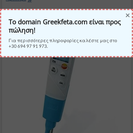
γάλακτος
Apera
×
Instruments
Το domain Greekfeta.com είναι προς
PH60S-
Z
πώληση!
Για περισσότερες πληροφορίες καλέστε μας στο
+30 694 97 91 973.