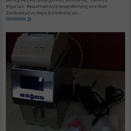
σημείων Ακουστικό ανατροφοδότησης κλειδιού
Συνδυασμένη άκρη διείσδυσης με…
Πεχάμετρο
Περισσότερα
γάλακτος
Testo
205
–
Handheld
T-
bar