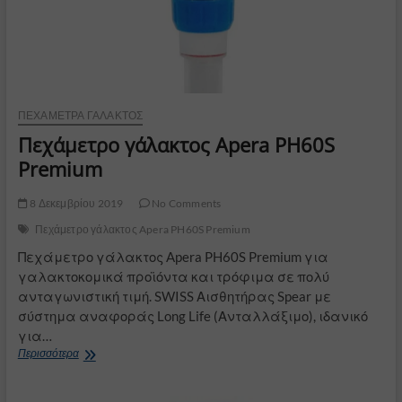
ΠΕΧΆΜΕΤΡΑ ΓΆΛΑΚΤΟΣ
Πεχάμετρο γάλακτος Apera PH60S
Premium
8 Δεκεμβρίου 2019
No Comments
Πεχάμετρο γάλακτος Apera PH60S Premium
Πεχάμετρο γάλακτος Apera PH60S Premium για
γαλακτοκομικά προϊόντα και τρόφιμα σε πολύ
ανταγωνιστική τιμή. SWISS Αισθητήρας Spear με
σύστημα αναφοράς Long Life (Ανταλλάξιμο), ιδανικό
για…
Πεχάμετρο
Περισσότερα
γάλακτος
Apera
PH60S