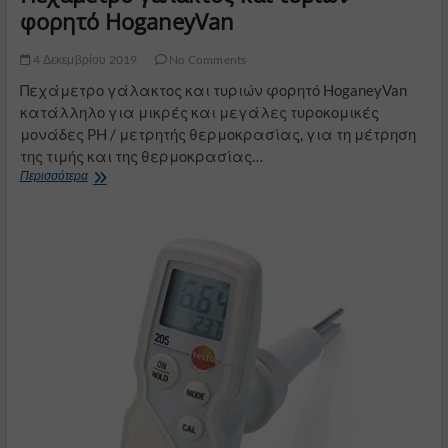
φορητό HoganeyVan
4 Δεκεμβρίου 2019
No Comments
Πεχάμετρο γάλακτος και τυριών φορητό HoganeyVan
κατάλληλο για μικρές και μεγάλες τυροκομικές
μονάδες PH / μετρητής θερμοκρασίας, για τη μέτρηση
της τιμής και της θερμοκρασίας…
Πεχάμετρο
Περισσότερα
γάλακτος
και
τυριών
φορητό
HoganeyVan