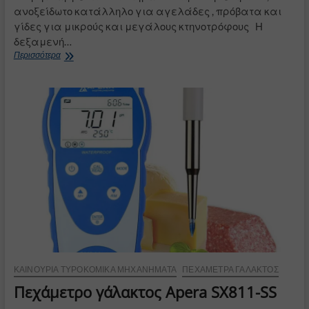
ανοξείδωτο κατάλληλο για αγελάδες , πρόβατα και
γίδες για μικρούς και μεγάλους κτηνοτρόφους Η
δεξαμενή…
Φορητό
Περισσότερα
αρμεκτικό
σύστημα
14
λίτρων
ηλεκτρικό
ΚΑΙΝΟΎΡΙΑ ΤΥΡΟΚΟΜΙΚΆ ΜΗΧΑΝΉΜΑΤΑ
ΠΕΧΆΜΕΤΡΑ ΓΆΛΑΚΤΟΣ
Πεχάμετρο γάλακτος Apera SX811-SS