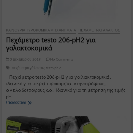
ΚΑΙΝΟΎΡΙΑ ΤΥΡΟΚΟΜΙΚΆ ΜΗΧΑΝΉΜΑΤΑ
ΠΕΧΆΜΕΤΡΑ ΓΆΛΑΚΤΟΣ
Πεχάμετρο testo 206-pH2 για
γαλακτοκομικά
3 Δεκεμβρίου 2019
No Comments
πεχάμετρο γάλακτος testp ph2
Πεχάμετρο testo 206-pH2 για γαλακτοκομικά ,
ιδανικό για μικρά τυροκομεία , κτηνοτρόφους ,
αγελαδοτρόφους κ.α. Ιδανικό για τη μέτρηση της τιμής
pH…
Πεχάμετρο
Περισσότερα
testo
206-
pH2
για
γαλακτοκομικά