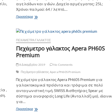
ίλι,
αγελάδων και γιδών. Δοχείο αρμέγματος: 25L;
Χρόνοι παλμού: 64 / λεπτό.…
Φορητό
Περισσότερα
ηλεκτρικό
αρμεκτήριο
25
λίτρων
ΠΕΧΆΜΕΤΡΑ ΓΆΛΑΚΤΟΣ
Πεχάμετρο γάλακτος Apera PH60S
Premium
8 Δεκεμβρίου 2019
No Comments
Πεχάμετρο γάλακτος Apera PH60S Premium
Πεχάμετρο γάλακτος Apera PH60S Premium για
γαλακτοκομικά προϊόντα και τρόφιμα σε πολύ
ία ,
ανταγωνιστική τιμή. SWISS Αισθητήρας Spear με
ση.
σύστημα αναφοράς Long Life (Ανταλλάξιμο), ιδανικ
για…
Πεχάμετρο
Περισσότερα