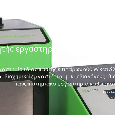
ΔΙΆΦΟΡΑ ΜΗΧΑΝΉΜΑΤ
τής εργαστηρίου διασπαστής
γαστηρίου διασπαστής κυττάρων 600 W κατάλ
, βιοχημικά εργαστήρια , μικροβιολόγους , β
πανεπιστημιακά εργαστήρια καθώς και
18 ΔΕ