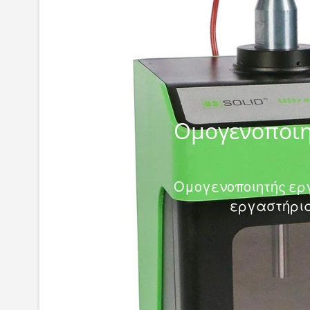
Ομογενοποιη
Ομογενοποιητής ερ
εργαστήρια 