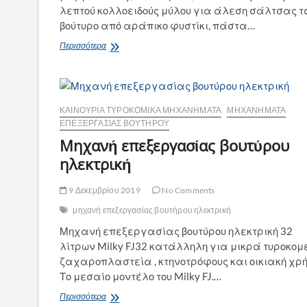
λεπτού κολλοειδούς μύλου για άλεση σάλτσας τσ
βούτυρο από αράπικο φυστίκι, πάστα…
Μηχανή
Περισσότερα
παραγωγής
φυστικοβούτυρου
ΚΑΙΝΟΎΡΙΑ ΤΥΡΟΚΟΜΙΚΆ ΜΗΧΑΝΉΜΑΤΑ
ΜΗΧΑΝΉΜΑΤΑ
ΕΠΕΞΕΡΓΑΣΊΑΣ ΒΟΥΤΉΡΟΥ
Μηχανή επεξεργασίας βουτύρου
ηλεκτρική
9 Δεκεμβρίου 2019
No Comments
μηχανή επεξεργασίας βουτήρου ηλεκτρική
Μηχανή επεξεργασίας βουτύρου ηλεκτρική 32
λίτρων Milky FJ32 κατάλληλη για μικρά τυροκομε
ζαχαροπλαστεία , κτηνοτρόφους και οικιακή χρή
Το μεσαίο μοντέλο του Milky FJ.…
Μηχανή
Περισσότερα