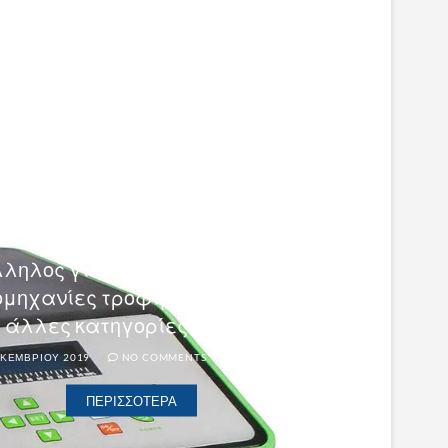
Α
ΟΜΟΓΕΝΟΠΟΙΗΤΈΣ ΕΡΓΑΣΤΗΡΊΟΥ
 κυττάρων 600
W
ληλος για βιολογικά
ιομηχανίες τροφίμων ,
 άλλες κατηγορίες.…
ΚΕΜΒΡΊΟΥ 2019
NO COMMENTS
ΠΕΡΙΣΣΌΤΕΡΑ