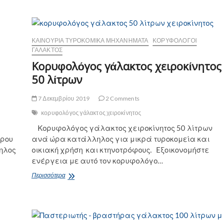
γάλακτος
Apera
PH60S
Premium
ΚΑΙΝΟΎΡΙΑ ΤΥΡΟΚΟΜΙΚΆ ΜΗΧΑΝΉΜΑΤΑ
ΚΟΡΥΦΟΛΌΓΟΙ
ΓΆΛΑΚΤΟΣ
Κορυφολόγος γάλακτος χειροκίνητος
50 λίτρων
7 Δεκεμβρίου 2019
2 Comments
κορυφολόγος γάλακτος χειροκίνητος
Κορυφολόγος γάλακτος χειροκίνητος 50 λίτρων
ύρου
ανά ώρα κατάλληλος για μικρά τυροκομεία και
ληλος
οικιακή χρήση και κτηνοτρόφους. Eξοικονομήστε
ενέργεια με αυτό τον κορυφολόγο…
Κορυφολόγος
Περισσότερα
γάλακτος
χειροκίνητος
50
λίτρων