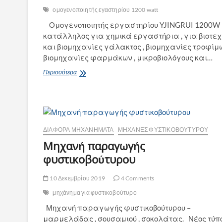
ομογενοποιητής εγαστηρίου 1200 watt
Ομογενοποιητής εργαστηρίου YJINGRUI 1200W
κατάλληλος για χημικά εργαστήρια , για βιοτεχ
και βιομηχανίες γάλακτος , βιομηχανίες τροφίμω
βιομηχανίες φαρμάκων , μικροβιολόγους και…
Ομογενοποιητής
Περισσότερα
εργαστηρίου
YJINGRUI
1200W
ΔΙΆΦΟΡΑ ΜΗΧΑΝΉΜΑΤΑ
ΜΗΧΑΝΈΣ ΦΥΣΤΙΚΟΒΟΎΤΥΡΟΥ
Μηχανή παραγωγής
φυστικοβούτυρου
10 Δεκεμβρίου 2019
4 Comments
μηχάνημα για φυστικοβούτυρο
Μηχανή παραγωγής φυστικοβούτυρου –
μαρμελάδας , σουσαμιού , σοκολάτας. Νέος τύπ