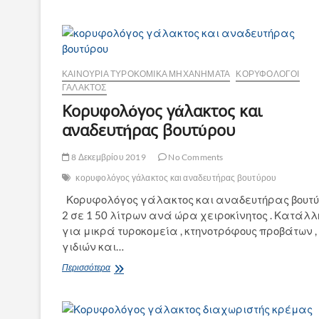
επεξεργασίας
βουτύρου
ηλεκτρική
ΚΑΙΝΟΎΡΙΑ ΤΥΡΟΚΟΜΙΚΆ ΜΗΧΑΝΉΜΑΤΑ
ΚΟΡΥΦΟΛΌΓΟΙ
ΓΆΛΑΚΤΟΣ
Κορυφολόγος γάλακτος και
αναδευτήρας βουτύρου
8 Δεκεμβρίου 2019
No Comments
κορυφολόγος γάλακτος και αναδευτήρας βουτύρου
Κορυφολόγος γάλακτος και αναδευτήρας βουτ
2 σε 1 50 λίτρων ανά ώρα χειροκίνητος . Κατάλ
για μικρά τυροκομεία , κτηνοτρόφους προβάτων ,
γιδιών και…
Κορυφολόγος
Περισσότερα
γάλακτος
και
αναδευτήρας
βουτύρου