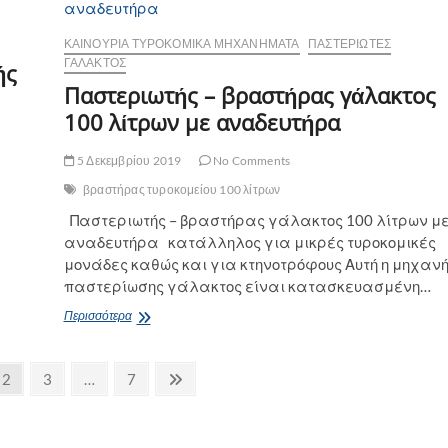
ΚΑΙΝΟΎΡΙΑ ΤΥΡΟΚΟΜΙΚΆ ΜΗΧΑΝΉΜΑΤΑ
ΠΑΣΤΕΡΙΩΤΈΣ
ΓΆΛΑΚΤΟΣ
ής
Παστεριωτής – βραστήρας γάλακτος
100 λίτρων με αναδευτήρα
5 Δεκεμβρίου 2019
No Comments
βραστήρας τυροκομείου 100 λίτρων
Παστεριωτής – βραστήρας γάλακτος 100 λίτρων μ
αναδευτήρα κατάλληλος για μικρές τυροκομικές
μονάδες καθώς και για κτηνοτρόφους Αυτή η μηχαν
παστερίωσης γάλακτος είναι κατασκευασμένη…
Παστεριωτής
Περισσότερα
–
βραστήρας
γάλακτος
Page
Page
Page
Next
2
3
…
7
100
page
λίτρων
με
αναδευτήρα