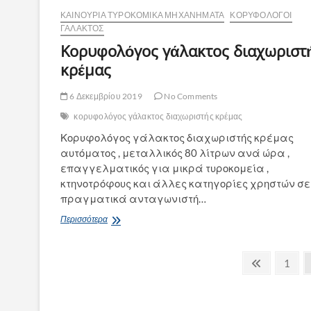
ΚΑΙΝΟΎΡΙΑ ΤΥΡΟΚΟΜΙΚΆ ΜΗΧΑΝΉΜΑΤΑ
ΚΟΡΥΦΟΛΌΓΟΙ
ΓΆΛΑΚΤΟΣ
Κορυφολόγος γάλακτος διαχωριστ
κρέμας
6 Δεκεμβρίου 2019
No Comments
κορυφολόγος γάλακτος διαχωριστής κρέμας
Κορυφολόγος γάλακτος διαχωριστής κρέμας
αυτόματος , μεταλλικός 80 λίτρων ανά ώρα ,
επαγγελματικός για μικρά τυροκομεία ,
κτηνοτρόφους και άλλες κατηγορίες χρηστών σε
πραγματικά ανταγωνιστή…
Κορυφολόγος
Περισσότερα
γάλακτος
διαχωριστής
Σελιδοποίηση
κρέμας
Previous
Page
1
page
άρθρων