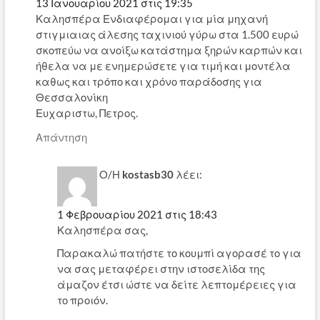
13 Ιανουαρίου 2021 στις 19:35
Καλησπέρα Ενδιαφέρομαι για μία μηχανή
στιγμιαιας άλεσης ταχινιού γύρω στα 1.500 ευρώ
σκοπεύω να ανοίξω κατάστημα ξηρών καρπών και
ήθελα να με ενημερώσετε για τιμή και μοντέλα
καθως και τρόπο και χρόνο παράδοσης για
Θεσσαλονίκη
Ευχαριστω, Πετρος.
Απάντηση
Ο/Η
kostasb30
λέει:
1 Φεβρουαρίου 2021 στις 18:43
Καλησπέρα σας,
Παρακαλώ πατήστε το κουμπί αγορασέ το για
να σας μεταφέρει στην ιστοσελίδα της
άμαζον έτσι ώστε να δείτε λεπτομέρειες για
το προιόν.