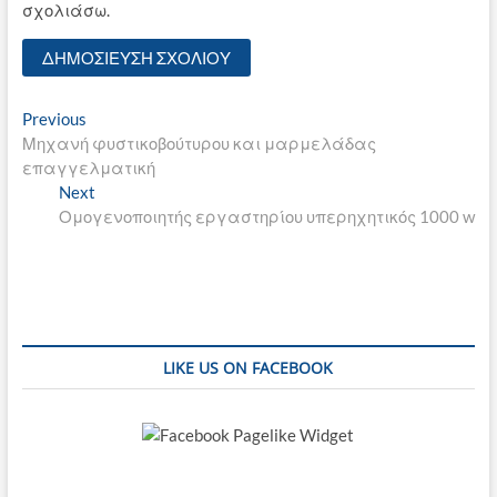
σχολιάσω.
Πλοήγηση
Previous
Previous
post:
Μηχανή φυστικοβούτυρου και μαρμελάδας
άρθρων
επαγγελματική
Next
Next
post:
Ομογενοποιητής εργαστηρίου υπερηχητικός 1000 w
LIKE US ON FACEBOOK