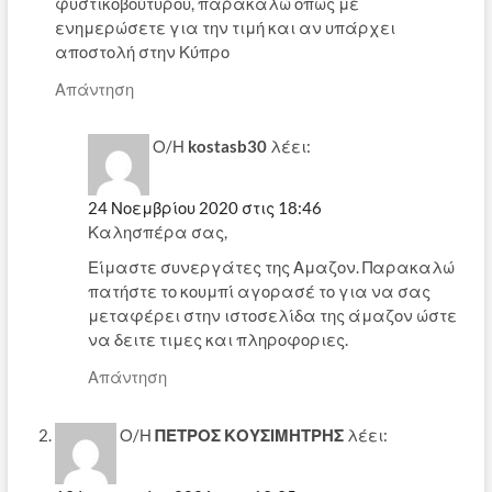
φυστικοβούτυρου, παρακαλώ οπως με
ενημερώσετε για την τιμή και αν υπάρχει
αποστολή στην Κύπρο
Απάντηση
Ο/Η
kostasb30
λέει:
24 Νοεμβρίου 2020 στις 18:46
Καλησπέρα σας,
Είμαστε συνεργάτες της Αμαζον. Παρακαλώ
πατήστε το κουμπί αγορασέ το για να σας
μεταφέρει στην ιστοσελίδα της άμαζον ώστε
να δειτε τιμες και πληροφοριες.
Απάντηση
Ο/Η
ΠΕΤΡΟΣ ΚΟΥΣΙΜΗΤΡΗΣ
λέει: