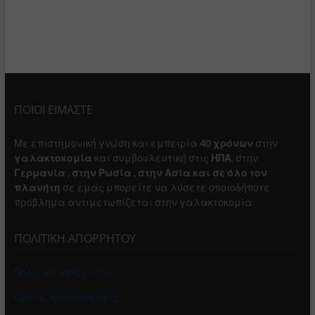
ΠΟΙΟΙ ΕΙΜΑΣΤΕ
Με επιστημονική γνώση και εμπειρία
40 χρόνων
στην
γαλακτοκομία
και συμβουλευτική στις
ΗΠΑ
, στην
Γερμανία , στην Ρωσία , στην Ασία και σε όλο τον
πλανήτη
σε εμάς μπορείτε να λύσετε οποιοδήποτε
πρόβλημα αντιμετωπίζεται στην γαλακτοκομία
ΠΟΛΙΤΙΚΗ ΑΠΟΡΡΗΤΟΥ
Πολιτική απορρήτου
Όροι & προϋποθέσεις