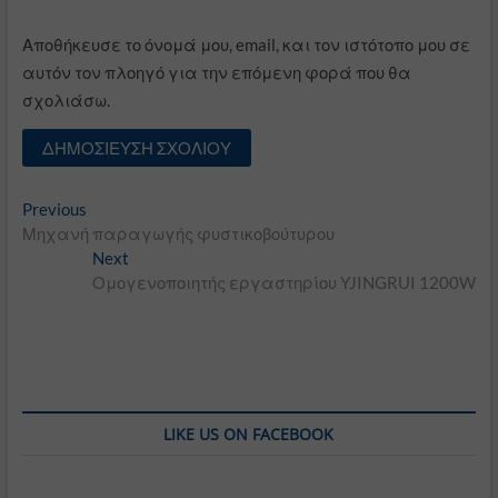
Αποθήκευσε το όνομά μου, email, και τον ιστότοπο μου σε
αυτόν τον πλοηγό για την επόμενη φορά που θα
σχολιάσω.
Πλοήγηση
Previous
Previous
post:
Μηχανή παραγωγής φυστικοβούτυρου
άρθρων
Next
Next
post:
Ομογενοποιητής εργαστηρίου YJINGRUI 1200W
LIKE US ON FACEBOOK