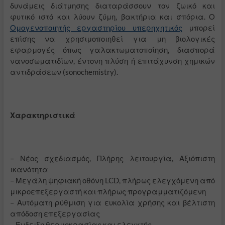
δυνάμεις διάτμησης διαταράσσουν τον ζωικό και
φυτικό ιστό και λύουν ζύμη, βακτήρια και σπόρια. Ο
Ομογενοποιητής εργαστηρίου υπερηχητικός
μπορεί
επίσης να χρησιμοποιηθεί για μη βιολογικές
εφαρμογές όπως γαλακτωματοποίηση, διασπορά
νανοσωματιδίων, έντονη πλύση ή επιτάχυνση χημικών
αντιδράσεων (sonochemistry).
Χαρακτηριστικά
– Νέος σχεδιασμός, Πλήρης λειτουργία, Αξιόπιστη
ικανότητα
– Μεγάλη ψηφιακή οθόνη LCD, πλήρως ελεγχόμενη από
μικροεπεξεργαστή και πλήρως προγραμματιζόμενη
– Αυτόματη ρύθμιση για ευκολία χρήσης και βέλτιστη
απόδοση επεξεργασίας
– Ένδειξη θερμοκρασίας και ελεγκτής