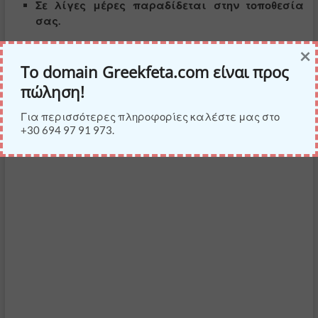
Σε λίγες μέρες παραδίδεται στην τοποθεσία
σας.
×
Το domain Greekfeta.com είναι προς
ΔΕΙΤΕ ΤΟ ΠΡΟΪΟΝ ΣΤΗΝ AMAZON
πώληση!
Για περισσότερες πληροφορίες καλέστε μας στο
+30 694 97 91 973.