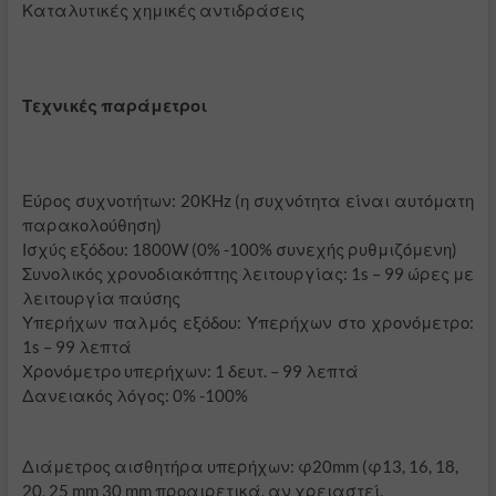
Καταλυτικές χημικές αντιδράσεις
Τεχνικές παράμετροι
Εύρος συχνοτήτων: 20KHz (η συχνότητα είναι αυτόματη
παρακολούθηση)
Ισχύς εξόδου: 1800W (0% -100% συνεχής ρυθμιζόμενη)
Συνολικός χρονοδιακόπτης λειτουργίας: 1s – 99 ώρες με
λειτουργία παύσης
Υπερήχων παλμός εξόδου: Υπερήχων στο χρονόμετρο:
1s – 99 λεπτά
Χρονόμετρο υπερήχων: 1 δευτ. – 99 λεπτά
Δανειακός λόγος: 0% -100%
Διάμετρος αισθητήρα υπερήχων: φ20mm (φ13, 16, 18,
20, 25 mm 30 mm προαιρετικά, αν χρειαστεί,