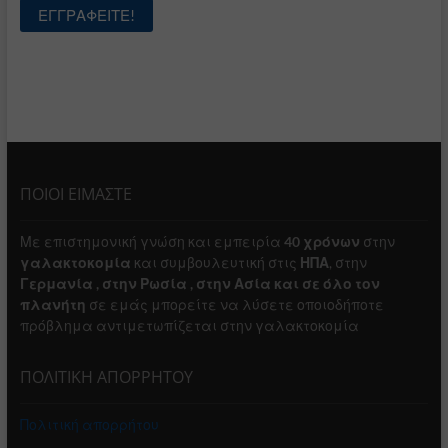
ΠΟΙΟΙ ΕΙΜΑΣΤΕ
Με επιστημονική γνώση και εμπειρία
40 χρόνων
στην
γαλακτοκομία
και συμβουλευτική στις
ΗΠΑ
, στην
Γερμανία , στην Ρωσία , στην Ασία και σε όλο τον
πλανήτη
σε εμάς μπορείτε να λύσετε οποιοδήποτε
πρόβλημα αντιμετωπίζεται στην γαλακτοκομία
ΠΟΛΙΤΙΚΗ ΑΠΟΡΡΗΤΟΥ
Πολιτική απορρήτου