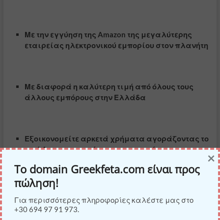
Με την εγγύηση της Amazon της μεγαλύτερης
εταιρείας ηλεκτρονικού εμπορίου στον πλανήτη
Με διαφορά η καλύτερη τιμή από όλους τους
άλλους εμπόρους στην Ελλάδα
Εξοικονομείτε αρκετά χρήματα αγοράζοντας το
από Αmazon σε σχέση με τους εμπόρους στην
×
Ελλάδα
Το domain Greekfeta.com είναι προς
πώληση!
Για περισσότερες πληροφορίες καλέστε μας στο
Αν έχετε πρόβλημα στην αγορά από την Αmazon
+30 694 97 91 973.
μπορούμε να σας βοηθήσουμε