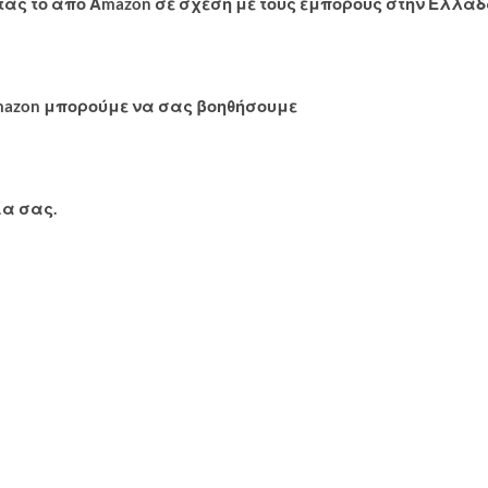
ας το από Αmazon σε σχέση με τους εμπόρους στην Ελλά
mazon μπορούμε να σας βοηθήσουμε
ία σας.