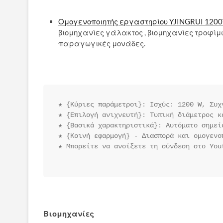
Ομογενοποιητής εργαστηρίου YJINGRUI 120
βιομηχανίες γάλακτος , βιομηχανίες τροφίμ
παραγωγικές μονάδες.
★ {Κύριες παράμετροι}: Ισχύς: 1200 W, Συχ
★ {Επιλογή ανιχνευτή}: Τυπική διάμετρος κ
★ {Βασικά χαρακτηριστικά}: Αυτόματο σημεί
★ {Κοινή εφαρμογή} - Διασπορά και ομογενο
★ Μπορείτε να ανοίξετε τη σύνδεση στο You
Βιομηχανίες