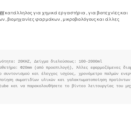
0W
κατάλληλος για χημικά εργαστήρια , για βιοτεχνίες και
ων , βιομηχανίες φαρμάκων , μικροβιολόγους και άλλες
νότητα: 20KHZ, Δείγμα διελεύσεως: 100-2000ml

αθετήρα: Φ20mm (από προεπιλογή), Άλλες εφαρμοζόμενες δια
ο συντονισμού και έλεγχος ισχύος, χρονόμετρο παλμών ενερ
ποίηση σωματιδίων υλικών και γαλακτωματοποίηση προϊόντων
tube και να παρακολουθήσετε το βίντεο λειτουργίας του μηχ