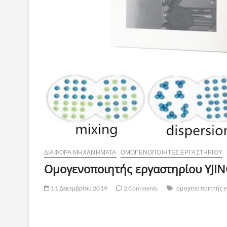
ΔΙΆΦΟΡΑ ΜΗΧΑΝΉΜΑΤΑ
ΟΜΟΓΕΝΟΠΟΙΗΤΈΣ ΕΡΓΑΣΤΗΡΊΟΥ
Ομογενοποιητής εργαστηρίου YJI
11 Δεκεμβρίου 2019
2 Comments
ομογενοποιητής ε