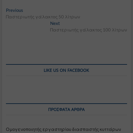
Πλοήγηση
Previous
Previous
post:
Παστεριωτής γάλακτος 50 λίτρων
άρθρων
Next
Next
post:
Παστεριωτής γάλακτος 100 λίτρων
LIKE US ON FACEBOOK
ΠΡΌΣΦΑΤΑ ΆΡΘΡΑ
Ομογενοποιητής εργαστηρίου διασπαστής κυττάρων