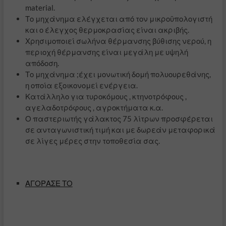
material.
Το μηχάνημα ελέγχεται από τον μικροϋπολογιστή
και ο έλεγχος θερμοκρασίας είναι ακριβής.
Χρησιμοποιεί σωλήνα θέρμανσης βύθισης νερού, η
περιοχή θέρμανσης είναι μεγάλη με υψηλή
απόδοση.
Το μηχάνημα ;έχει μονωτική δομή πολυουρεθάνης,
η οποία εξοικονομεί ενέργεια.
Κατάλληλο για τυροκόμους , κτηνοτρόφους ,
αγελαδοτρόφους , αγροκτήματα κ.α.
Ο παστεριωτής γάλακτος 75 λίτρων προσφέρεται
σε ανταγωνιστική τιμή και με δωρεάν μεταφορικά
σε λίγες μέρες στην τοποθεσία σας.
ΑΓΟΡΑΣΕ ΤΟ