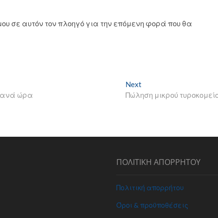
ο μου σε αυτόν τον πλοηγό για την επόμενη φορά που θα
Next
Next
post:
ν ανά ώρα
Πώληση μικρού τυροκομεί
ΠΟΛΙΤΙΚΗ ΑΠΟΡΡΗΤΟΥ
Πολιτική απορρήτου
Όροι & προϋποθέσεις